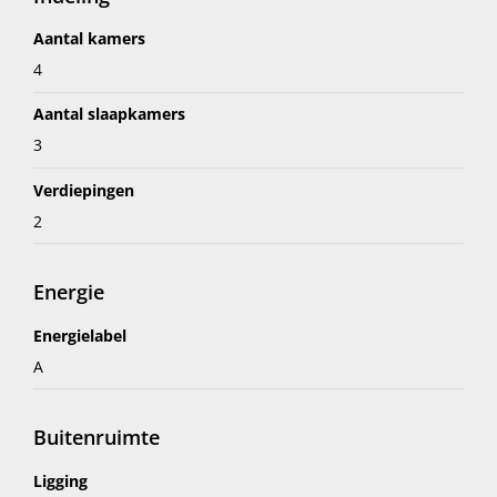
- Huurprijs is exclusief gas, water, elektra, tv/internet
Aantal kamers
en gemeentelijke belastingen;
4
- geen studenten / geen huisdieren / geen delers;
- huurperiode maximaal 12 maanden;
Aantal slaapkamers
- Verhuurder heeft recht van gunning.
3
Verdiepingen
2
Energie
Energielabel
A
Buitenruimte
Ligging