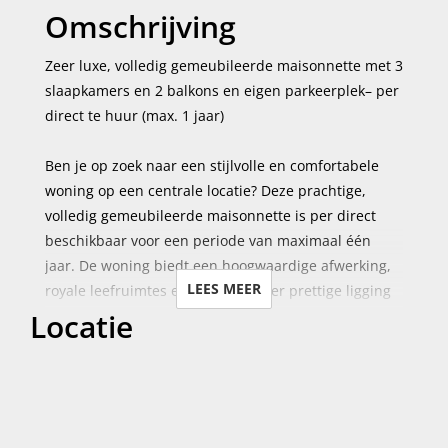
Omschrijving
Zeer luxe, volledig gemeubileerde maisonnette met 3
slaapkamers en 2 balkons en eigen parkeerplek– per
direct te huur (max. 1 jaar)
Ben je op zoek naar een stijlvolle en comfortabele
woning op een centrale locatie? Deze prachtige,
volledig gemeubileerde maisonnette is per direct
beschikbaar voor een periode van maximaal één
jaar. De woning biedt een hoogwaardige afwerking,
LEES MEER
royale leefruimtes en een bijzonder prettige ligging
Locatie
in Haarlem.
Met maar liefst drie slaapkamers is dit de ideale
woning voor expats of mensen die graag een
thuiskantoor willen combineren met een fijne
woonomgeving. De ruime, lichte woonkamer is
voorzien van hoge plafonds en grote raampartijen,