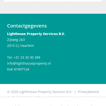
Contactgegevens
Lighthouse Property Services B.V.
Zijlweg 263
2015 CL Haarlem
Tel. +31 23 30 30 399
info@lighthouseproperty.nl
KvK 81997124
© 2026 Lighthouse Property Services B.V. |
Privacybeleid
|
Cookiebeleid
|
Protocol toewijzing huurwoning
|
Protocol for allocation of rental properties
|
Website