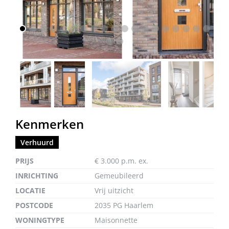
vorige
volg
Kenmerken
Verhuurd
PRIJS
€ 3.000 p.m. ex.
INRICHTING
Gemeubileerd
LOCATIE
Vrij uitzicht
POSTCODE
2035 PG Haarlem
WONINGTYPE
Maisonnette