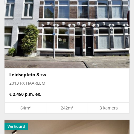
Leidseplein 8 zw
2013 PX HAARLEM
€ 2.450 p.m. ex.
64m²
242m³
3 kamers
Verhuurd