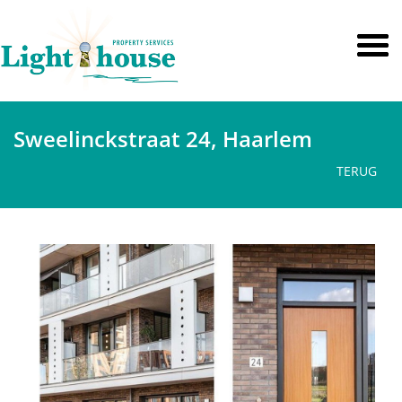
Sweelinckstraat 24, Haarlem
TERUG
vorige
volge