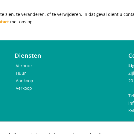
te zien, te veranderen, of te verwijderen. In dat geval dient u con
ntact
met ons op.
Diensten
C
Verhuur
Li
Huur
Zi
Aankoop
20
Verkoop
Te
in
Kv