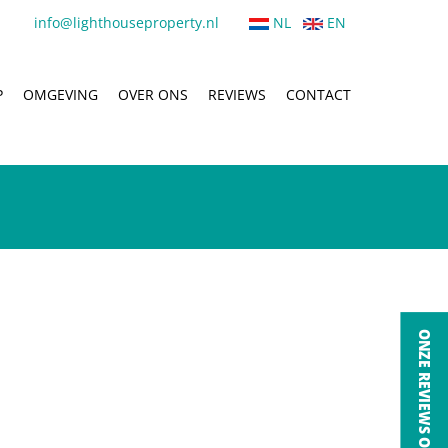
info@lighthouseproperty.nl
NL
EN
P
OMGEVING
OVER ONS
REVIEWS
CONTACT