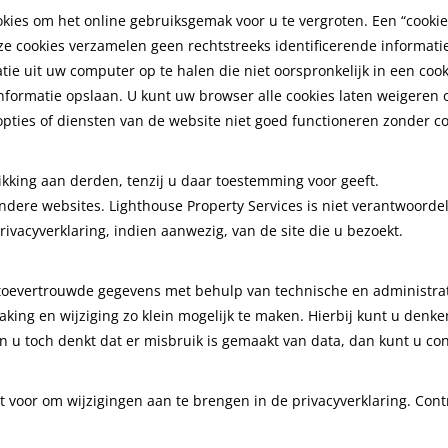
kies om het online gebruiksgemak voor u te vergroten. Een “cookie”
 cookies verzamelen geen rechtstreeks identificerende informati
tie uit uw computer op te halen die niet oorspronkelijk in een coo
nformatie opslaan. U kunt uw browser alle cookies laten weigeren
ties of diensten van de website niet goed functioneren zonder co
ikking aan derden, tenzij u daar toestemming voor geeft.
ndere websites. Lighthouse Property Services is niet verantwoordel
ivacyverklaring, indien aanwezig, van de site die u bezoekt.
toevertrouwde gegevens met behulp van technische en administrat
ing en wijziging zo klein mogelijk te maken. Hierbij kunt u denken
en u toch denkt dat er misbruik is gemaakt van data, dan kunt u c
t voor om wijzigingen aan te brengen in de privacyverklaring. Con