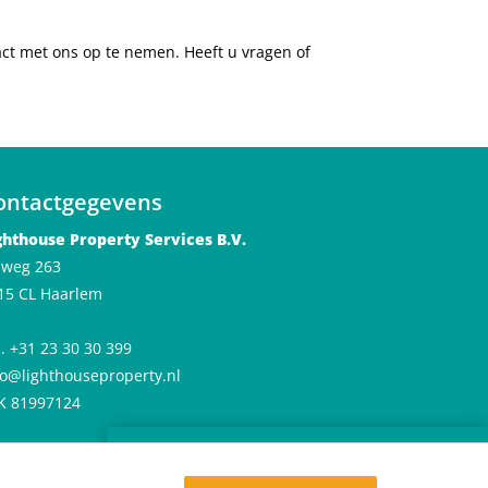
tact met ons op te nemen. Heeft u vragen of
ontactgegevens
ghthouse Property Services B.V.
jlweg 263
15 CL Haarlem
l. +31 23 30 30 399
fo@lighthouseproperty.nl
K 81997124
×
Huren in De Meester