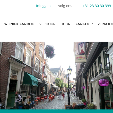
Inloggen
volg ons
+31 23 30 30 399
WONINGAANBOD
VERHUUR
HUUR
AANKOOP
VERKOO