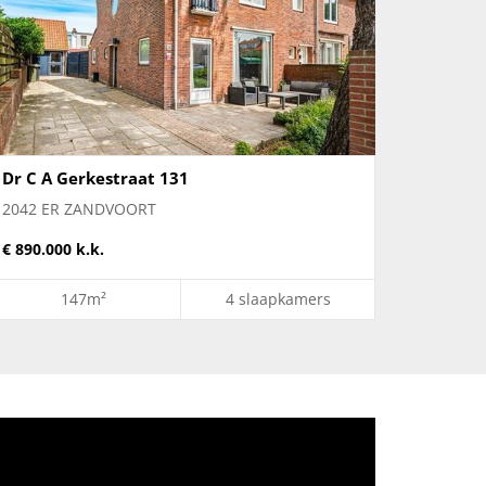
Dr C A Gerkestraat 131
2042 ER ZANDVOORT
€ 890.000 k.k.
147m²
4 slaapkamers