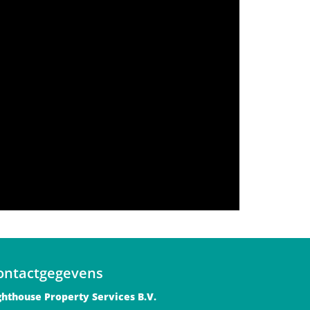
ontactgegevens
ghthouse Property Services B.V.