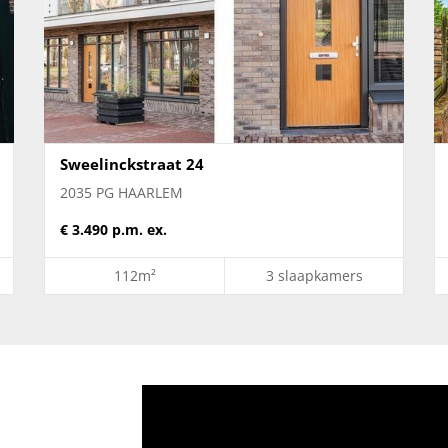
Sweelinckstraat 24
2035 PG HAARLEM
€ 3.490 p.m. ex.
112m²
3 slaapkamers