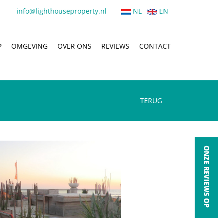
info@lighthouseproperty.nl
NL
EN
P
OMGEVING
OVER ONS
REVIEWS
CONTACT
TERUG