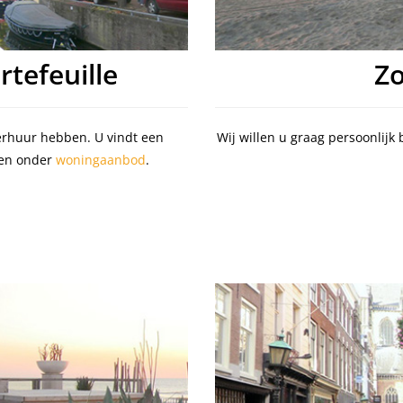
tefeuille
Z
verhuur hebben. U vindt een
Wij willen u graag persoonlijk 
gen onder
woningaanbod
.