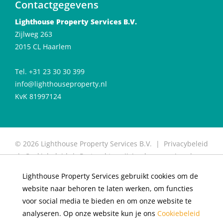
Contactgegevens
Lighthouse Property Services B.V.
Zijlweg 263
2015 CL Haarlem
Tel. +31 23 30 30 399
info@lighthouseproperty.nl
KvK 81997124
© 2026 Lighthouse Property Services B.V. |
Privacybeleid
|
Cookiebeleid
|
Protocol toewijzing huurwoning
|
Protocol for allocation of rental properties
|
Website
Lighthouse Property Services gebruikt cookies om de
door OGonline
website naar behoren te laten werken, om functies
×
Huren in De Meester
voor social media te bieden en om onze website te
analyseren. Op onze website kun je ons
Cookiebeleid
Appartementen in Haarlem