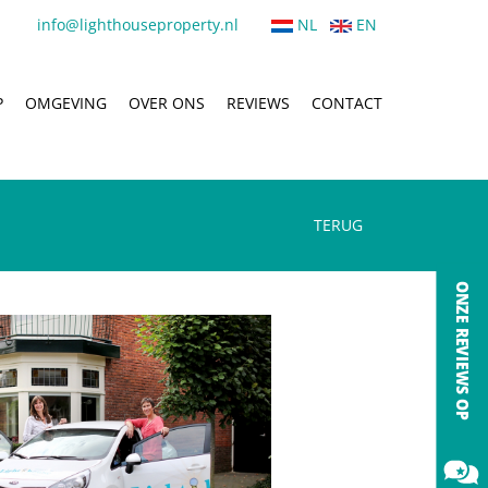
info@lighthouseproperty.nl
NL
EN
P
OMGEVING
OVER ONS
REVIEWS
CONTACT
TERUG