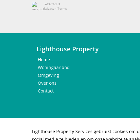
reCAPTCHA
Privacy
•
Terms
Lighthouse Property
Home
Woningaanbod
Omgeving
Over ons
Contact
Lighthouse Property Services gebruikt cookies om d
© 2026 Lighthouse Property Services B.V. |
Priv
social media te bieden en om onze website te anal