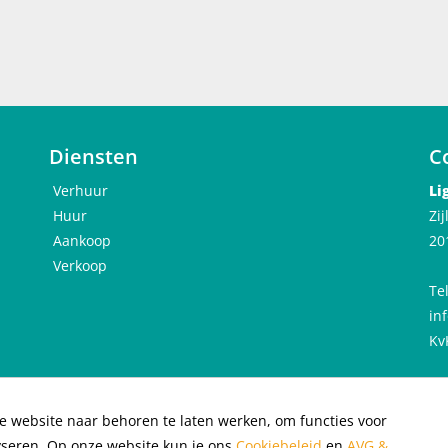
Diensten
C
Verhuur
Li
Huur
Zi
Aankoop
20
Verkoop
Te
in
Kv
e website naar behoren te laten werken, om functies voor
acybeleid
|
Cookiebeleid
|
yseren. Op onze website kun je ons
Cookiebeleid
en
AVG &