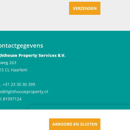
VERZENDEN
ontactgegevens
ghthouse Property Services B.V.
jlweg 263
15 CL Haarlem
l. +31 23 30 30 399
fo@lighthouseproperty.nl
K 81997124
×
Huren in De Meester
Appartementen in Haarlem
AKKOORD EN SLUITEN