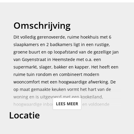
Omschrijving
Dit volledig gerenoveerde, ruime hoekhuis met 6
slaapkamers en 2 badkamers ligt in een rustige,
groene buurt en op loopafstand van de gezellige Jan
van Goyenstraat in Heemstede met o.a. een
supermarkt, slager, bakker en kapper. Het heeft een
ruime tuin rondom en combineert modern
wooncomfort met een hoogwaardige afwerking. De
op maat gemaakte keuken vormt het hart van de
woning en is uitgevoerd met een kookeiland,
LEES MEER
hoogwaardige inbouwapparatuur en voldoende
Locatie
kastruimte en geeft toegang tot het zonnige terras in
de achtertuin. Het centrum van Heemstede en
Haarlem bevinden zich op korte afstand (5 min).