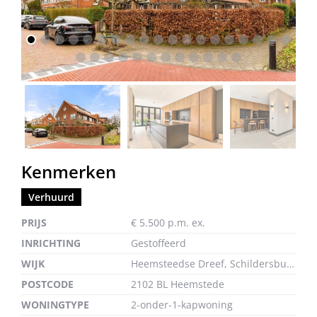
vorige
volg
Kenmerken
Verhuurd
PRIJS
€ 5.500 p.m. ex.
INRICHTING
Gestoffeerd
WIJK
Heemsteedse Dreef, Schildersbuurt e.o.
POSTCODE
2102 BL Heemstede
WONINGTYPE
2-onder-1-kapwoning