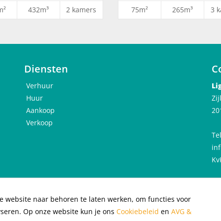
m²
432m³
2 kamers
75m²
265m³
3 
 combi-oven, koelkast met vriesvak en afzuigkap) en badkamer (uit
derd;
6 is de
Diensten
C
Verhuur
Li
alde huurovereenkomst;
Huur
Zi
Aankoop
20
onder inkomsten of vermogen (ook niet met een borgsteller).
Verkoop
Te
in
Kv
e website naar behoren te laten werken, om functies voor
acybeleid
|
Cookiebeleid
|
yseren. Op onze website kun je ons
Cookiebeleid
en
AVG &
llocation of rental properties
|