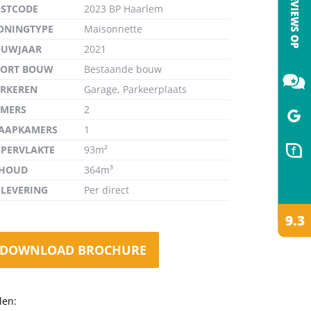
STCODE
2023 BP Haarlem
ONINGTYPE
Maisonnette
OUWJAAR
2021
OORT BOUW
Bestaande bouw
de
RKEREN
Garage, Parkeerplaats
MERS
2
AAPKAMERS
1
PERVLAKTE
93m²
NHOUD
364m³
LEVERING
Per direct
DOWNLOAD BROCHURE
len: