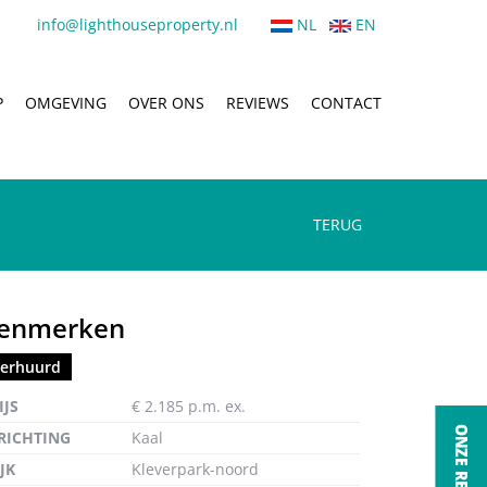
info@lighthouseproperty.nl
NL
EN
P
OMGEVING
OVER ONS
REVIEWS
CONTACT
TERUG
enmerken
erhuurd
ten
IJS
€ 2.185 p.m. ex.
RICHTING
Kaal
JK
Kleverpark-noord