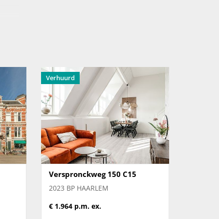
t
,
Verhuurd
hine
lijk
Verspronckweg 150 C15
2023 BP HAARLEM
€ 1.964 p.m. ex.