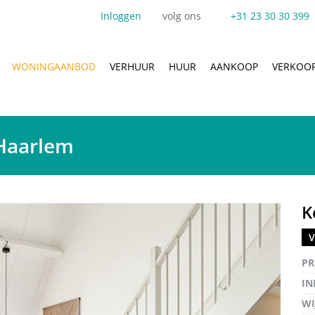
Inloggen
volg ons
+31 23 30 30 399
WONINGAANBOD
VERHUUR
HUUR
AANKOOP
VERKOO
Haarlem
K
V
Vergro
PR
IN
WI