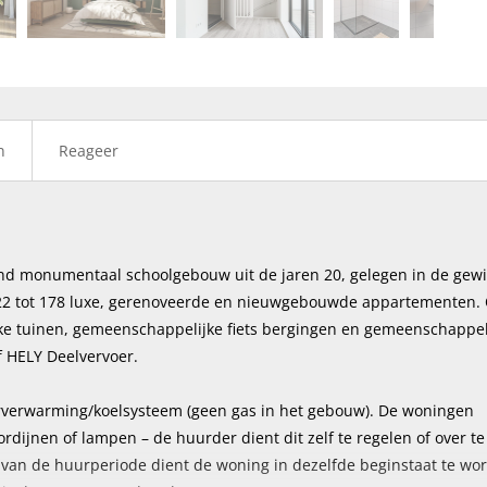
volge
n
Reageer
nd monumentaal schoolgebouw uit de jaren 20, gelegen in de gewi
022 tot 178 luxe, gerenoveerde en nieuwgebouwde appartementen.
jke tuinen, gemeenschappelijke fiets bergingen en gemeenschappel
jf HELY Deelvervoer.
erverwarming/koelsysteem (geen gas in het gebouw). De woningen
ijnen of lampen – de huurder dient dit zelf te regelen of over te
van de huurperiode dient de woning in dezelfde beginstaat te wo