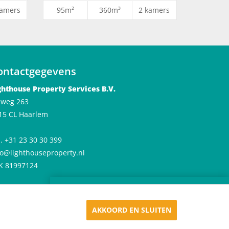
kamers
95m²
360m³
2 kamers
ontactgegevens
ghthouse Property Services B.V.
jlweg 263
15 CL Haarlem
l. +31 23 30 30 399
fo@lighthouseproperty.nl
K 81997124
×
Huren in De Meester
Appartementen in Haarlem
AKKOORD EN SLUITEN