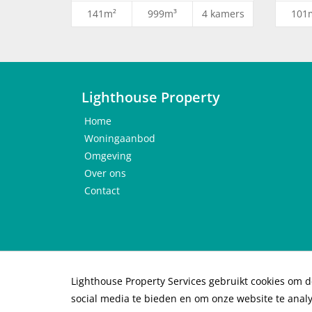
Maisonnette met 2 verdiepingen
141m²
999m³
4 kamers
101
Ruim terras
Volledig keuken (nductiekookplaat, vaatwasser,
2021), alle muren zijn behang klaar en geschil
Verder wordt de woning kaal opgeleverd: bij C3
GEEN GAS IN HET GEHELE COMPLEX;
Lighthouse Property
Vloerverwarming en -koeling;
Home
Minimaal huurperiode is 12 maanden, onbepa
Woningaanbod
Borg maximaal 2 maanden;
Omgeving
Niet geschikte voor studenten of kandidaten z
Over ons
Huisdieren wel toegestaan.
Contact
Lighthouse Property Services gebruikt cookies om d
© 2026 Lighthouse Property Services B.V. |
Priv
social media te bieden en om onze website te anal
Protocol toewijzing huurwoning
|
Protocol for a