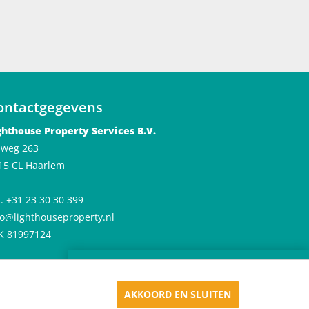
ontactgegevens
ghthouse Property Services B.V.
jlweg 263
15 CL Haarlem
l. +31 23 30 30 399
fo@lighthouseproperty.nl
K 81997124
×
Huren in De Meester
Appartementen in Haarlem
AKKOORD EN SLUITEN