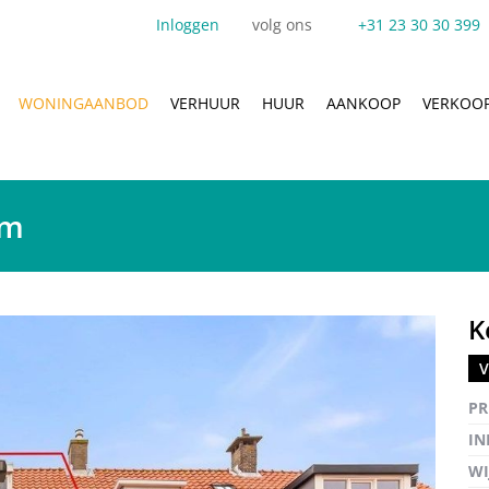
Inloggen
volg ons
+31 23 30 30 399
WONINGAANBOD
VERHUUR
HUUR
AANKOOP
VERKOO
em
K
V
Vergro
PR
IN
WI