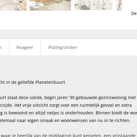
volge
De
n
Reageer
Plattegronden
icht in de geliefde Planetenbuurt
urt staat deze solide, begin jaren ’30 gebouwde gezinswoning met 
ijde. Het vrije uitzicht zorgt voor een ruimtelijk gevoel en extra
rg is bewoond en altijd netjes is onderhouden. Binnen biedt de wo
elemaal naar eigen smaak en woonwensen van nu in te richten.
 waar je heerlijk van de middagzon kunt genieten, een vrijstaande