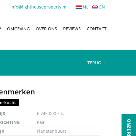
info@lighthouseproperty.nl
NL
EN
P
OMGEVING
OVER ONS
REVIEWS
CONTACT
TERUG
enmerken
erkocht
ten
IJS
€ 745.000 k.k.
RICHTING
Kaal
JK
Planetenbuurt