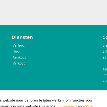
 en berging
Diensten
C
Verhuur
Li
Huur
Zi
Aankoop
20
Verkoop
Te
in
Kv
e website naar behoren te laten werken, om functies voor
acybeleid
|
Cookiebeleid
|
yseren. Op onze website kun je ons
Cookiebeleid
en
AVG &