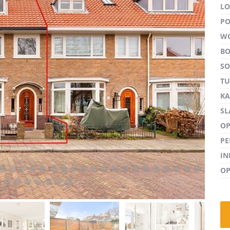
LO
PO
W
B
volgen
S
TU
KA
SL
OP
PE
I
OP