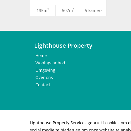
135m²
507m³
5 kamers
Kenmerken
• Ca. 117 m² woonoppervlak
• 5 slaapkamers
• Goed onderhouden
• Achtertuin op het noordoosten met achterom
Lighthouse Property
• Fundering op staal
Home
• HR Combi cv-ketel uit 2025
Woningaanbod
• Oplevering in overleg (kan snel)
Omgeving
Over ons
Contact
Lighthouse Property Services gebruikt cookies om d
© 2026 Lighthouse Property Services B.V. |
Priv
social media te bieden en om onze website te anal