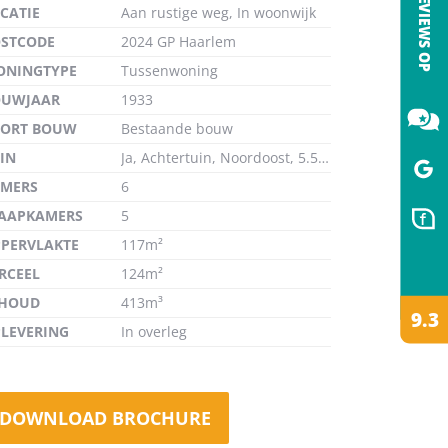
CATIE
Aan rustige weg, In woonwijk
STCODE
2024 GP Haarlem
ONINGTYPE
Tussenwoning
OUWJAAR
1933
de
OORT BOUW
Bestaande bouw
IN
Ja, Achtertuin, Noordoost, 5.54×9.06m
MERS
6
AAPKAMERS
5
PERVLAKTE
117m²
RCEEL
124m²
NHOUD
413m³
LEVERING
In overleg
DOWNLOAD BROCHURE