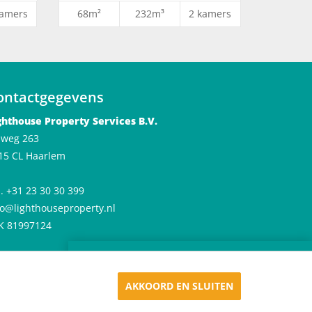
kamers
68m²
232m³
2 kamers
ontactgegevens
ghthouse Property Services B.V.
jlweg 263
15 CL Haarlem
l. +31 23 30 30 399
fo@lighthouseproperty.nl
K 81997124
×
Huren in De Meester
Appartementen in Haarlem
AKKOORD EN SLUITEN