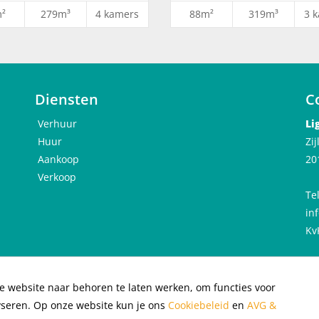
²
279m³
4 kamers
88m²
319m³
3 
ver de Herensingel
Diensten
C
Verhuur
Li
Huur
Zi
Aankoop
20
NS-station en openbaar vervoer richting Amsterdam en Schiphol
Verkoop
Te
in
Kv
e website naar behoren te laten werken, om functies voor
acybeleid
|
Cookiebeleid
|
yseren. Op onze website kun je ons
Cookiebeleid
en
AVG &
llocation of rental properties
|