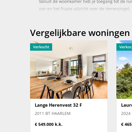
Vanuit de woonkamer heb je toegang tot de ruim
zon en het fraaie uitzicht over de Herensingel.
De woning beschikt over twee goed bemeten sl
kleine gezinnen, maar ook voor wie behoefte 
Vergelijkbare woningen
voorzien van een ruime inloopdouche en wastaf
voor wassen en opslag.
Op de begane grond bevindt zich een gezamenli
Verkocht
Verkoc
parkeerterrein met een eigen parkeerplaats di
De locatie is zonder meer uitstekend. Het geze
en culturele voorzieningen ligt op korte loopa
Amsterdam en Schiphol zijn snel bereikbaar. D
recreëren in de directe omgeving.
Wij nodigen je graag uit om dit aantrekkelijke
Lange Herenvest 32 F
Laur
2011 BT HAARLEM
2024
Kenmerken:
€ 549.000 k.k.
€ 465
Woonoppervlakte circa 87 m²