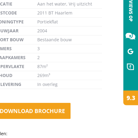
CATIE
Aan het water, Vrij uitzicht
STCODE
2011 BT Haarlem
ONINGTYPE
Portiekflat
OUWJAAR
2004
de
OORT BOUW
Bestaande bouw
MERS
3
AAPKAMERS
2
PERVLAKTE
87m²
NHOUD
269m³
LEVERING
In overleg
DOWNLOAD BROCHURE
len: