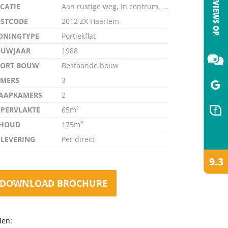
CATIE
Aan rustige weg, In centrum, In woonwijk
STCODE
2012 ZX Haarlem
ONINGTYPE
Portiekflat
OUWJAAR
1988
de
OORT BOUW
Bestaande bouw
MERS
3
AAPKAMERS
2
PERVLAKTE
65m²
NHOUD
175m³
LEVERING
Per direct
DOWNLOAD BROCHURE
len: