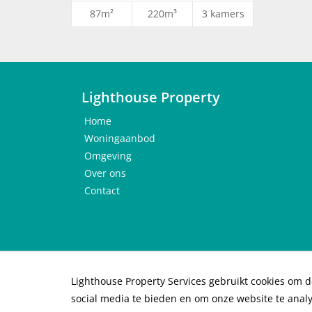
Minimale huurperiode: 24 maanden
87m²
220m³
3 kamers
Wordt ongemeubileerd verhuurd
Huurprijs exclusief gas, water, elektra en huu
Servicekosten: €50,35 per maand (wassen ram
administratiekosten)
Stoffering/vloer/raambekleding/verlichting: €
Lighthouse Property
Voorschot water en verwarming: €150 per ma
Home
Geen studenten (ook niet met garantstelling),
Woningaanbod
Voorkeur voor een werkende alleenstaande of 
Omgeving
Verhuurder behoudt zich het recht van gunnin
Over ons
Contact
Lighthouse Property Services gebruikt cookies om d
© 2026 Lighthouse Property Services B.V. |
Priv
social media te bieden en om onze website te anal
Protocol toewijzing huurwoning
|
Protocol for a