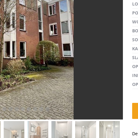
LO
PO
W
B
volgen
S
KA
SL
OP
I
OP
De