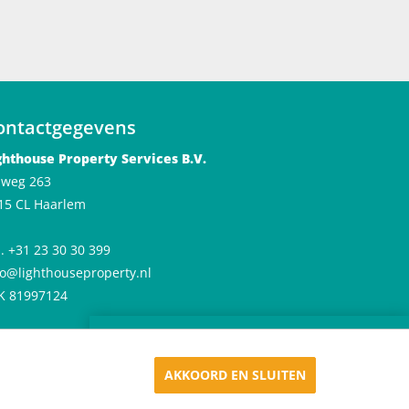
e,
ontactgegevens
ghthouse Property Services B.V.
jlweg 263
15 CL Haarlem
l. +31 23 30 30 399
fo@lighthouseproperty.nl
K 81997124
×
Huren in De Meester
Appartementen in Haarlem
AKKOORD EN SLUITEN