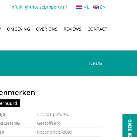
info@lighthouseproperty.nl
NL
EN
P
OMGEVING
OVER ONS
REVIEWS
CONTACT
TERUG
enmerken
erhuurd
ten
IJS
€ 1.201 p.m. ex.
RICHTING
Gestoffeerd
JK
Rozenprieel-zuid