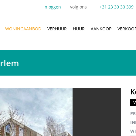
Inloggen
volg ons
+31 23 30 30 399
WONINGAANBOD
VERHUUR
HUUR
AANKOOP
VERKOO
arlem
K
V
Vergro
PR
IN
WI