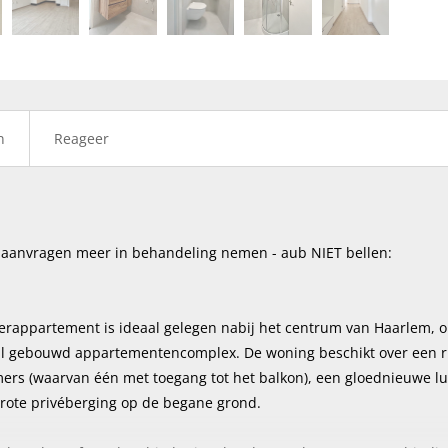
volge
n
Reageer
 aanvragen meer in behandeling nemen - aub NIET bellen:
rappartement is ideaal gelegen nabij het centrum van Haarlem, 
iaal gebouwd appartementencomplex. De woning beschikt over een 
rs (waarvan één met toegang tot het balkon), een gloednieuwe l
grote privéberging op de begane grond.