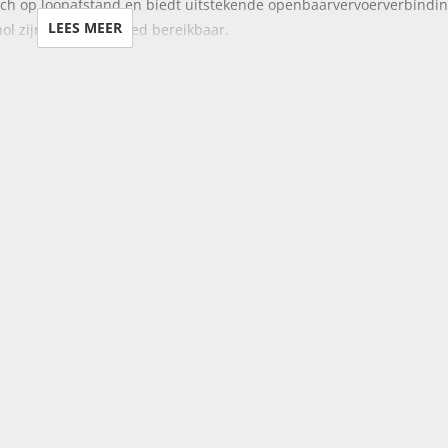
ch op loopafstand en biedt uitstekende openbaarvervoerverbindi
LEES MEER
ol zijn eveneens goed bereikbaar.
toegang tot de grote, droge privéberging.
imte.
 van inloop regendouche, wastafel, toilet, aansluiting voor wasma
n vloer en open keuken (ca. 3,39 x 1,75 m) uitgerust met
ven en afzuigkap (geen vaatwasser).
ang tot het op het zuidoosten gelegen balkon.
raat