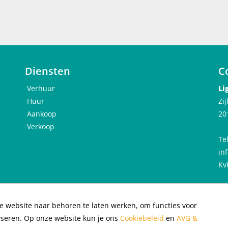
rderskosten
en, onderhoud groenvoorziening, onderhoud mechanische ventilati
50 per maand
Diensten
C
and
Verhuur
Li
 geen woningdelers, geen huisdieren
Huur
Zi
werkend stel
Aankoop
20
g voor
Verkoop
Te
in
Kv
e website naar behoren te laten werken, om functies voor
acybeleid
|
Cookiebeleid
|
yseren. Op onze website kun je ons
Cookiebeleid
en
AVG &
llocation of rental properties
|