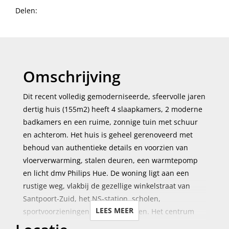
Delen:
Omschrijving
Dit recent volledig gemoderniseerde, sfeervolle jaren
dertig huis (155m2) heeft 4 slaapkamers, 2 moderne
badkamers en een ruime, zonnige tuin met schuur
en achterom. Het huis is geheel gerenoveerd met
behoud van authentieke details en voorzien van
vloerverwarming, stalen deuren, een warmtepomp
en licht dmv Philips Hue. De woning ligt aan een
rustige weg, vlakbij de gezellige winkelstraat van
Santpoort-Zuid, het NS-station, scholen,
LEES MEER
sportvoorzieningen en uitvalswegen. Het centrum
van Haarlem ligt op 10 min. rijden(auto), 16 min. per