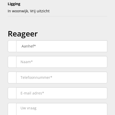
stunning views, plenty of space and all amenities
Ligging
close at hand.
In woonwijk, Vrij uitzicht
- LIVING AREA APPROX. 88 M2
- TWO SPACIOUS BEDROOMS
Reageer
- NEW KITCHEN AND BATHROOM
- ROOF TERRACE
- PRIVATE STORAGE ROOM ON THE GROUND FLOOR
Aanhef*