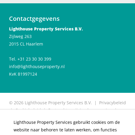
Contactgegevens
Lighthouse Property Services B.V.
Zijlweg 263
2015 CL Haarlem
Tel. +31 23 30 30 399
info@lighthouseproperty.nl
KvK 81997124
© 2026 Lighthouse Property Services B.V. |
Privacybeleid
|
Cookiebeleid
|
Protocol toewijzing huurwoning
|
Protocol for allocation of rental properties
|
Website
Lighthouse Property Services gebruikt cookies om de
door OGonline
website naar behoren te laten werken, om functies