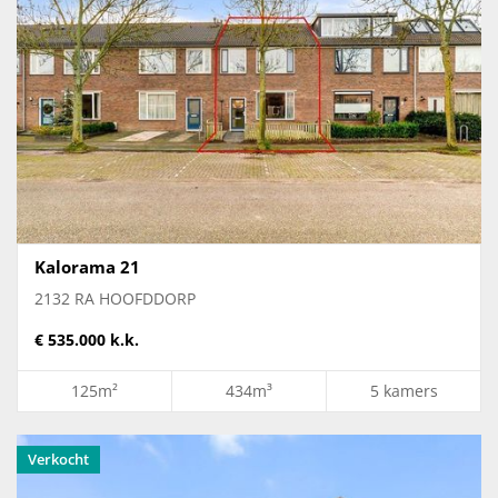
Kalorama 21
2132 RA HOOFDDORP
€ 535.000 k.k.
125m²
434m³
5 kamers
Verkocht