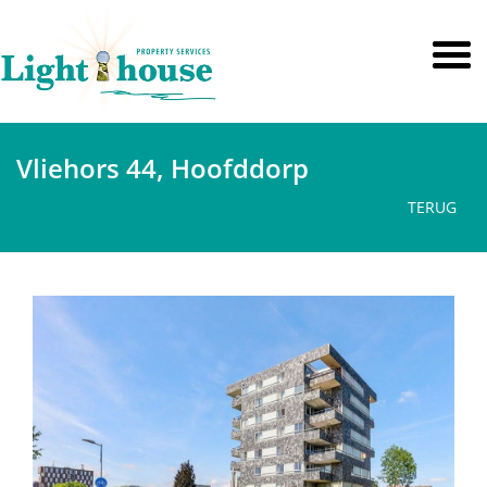
Vliehors 44, Hoofddorp
TERUG
vorige
volge