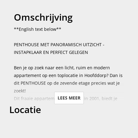
Omschrijving
**English text below**
PENTHOUSE MET PANORAMISCH UITZICHT -
INSTAPKLAAR EN PERFECT GELEGEN
Ben je op zoek naar een licht, ruim en modern
appartement op een toplocatie in Hoofddorp? Dan is
dit PENTHOUSE op de zevende etage precies wat je
zoekt!
LEES MEER
Dit fraaie appartement, gebouwd in 2001, biedt je
Locatie
alle comfort die je nodig hebt én meer. Dankzij de
ligging op de hoogste verdieping geniet je vanuit de
woonkamer en vanaf het RUIME DAKTERRAS van een
fantastisch vrij uitzicht over de hele omgeving.
Het heerlijk lichte appartement heeft een warme en