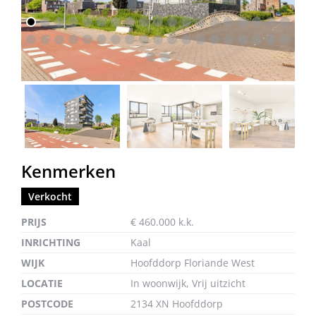
vorige
volg
Kenmerken
Verkocht
PRIJS
€ 460.000 k.k.
INRICHTING
Kaal
WIJK
Hoofddorp Floriande West
LOCATIE
In woonwijk, Vrij uitzicht
POSTCODE
2134 XN Hoofddorp