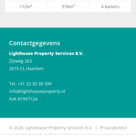
112m²
376m³
4 kamers
Contactgegevens
Lighthouse Property Services B.V.
Zijlweg 263
2015 CL Haarlem
Tel. +31 23 30 30 399
info@lighthouseproperty.nl
KvK 81997124
© 2026 Lighthouse Property Services B.V. |
Privacybeleid
|
Cookiebeleid
|
Protocol toewijzing huurwoning
|