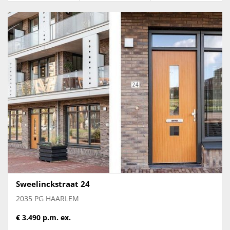
Private garage with electric roller door
Parking via resident permit
By bike to - NS Station Haarlem: 4 minutes ,
Recreational lake Het Wed: 14 minutes, beach: 23
minutes
The property is offered unfurnished or partly
furnished, subject to further discussion
The rental price is exclusive of gas, water, electricity,
TV/internet, and local tenant taxes
Diplomatic contract for two years. Minimal rental
period 12 months. Further extended periods may be
possible and will be advised well in advance.
Owner reserves the right of refusal
Sweelinckstraat 24
2035 PG HAARLEM
€ 3.490 p.m. ex.