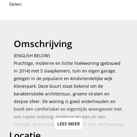
Delen:
Omschrijving
(ENGLISH BELOW)
Prachtige, moderne en lichte hoekwoning (gebouwd
in 2014) met 5 slaapkamers, tuin en eigen garage,
gelegen in de populaire en kindvriendelijke wijk
Kleverpark. Deze buurt staat bekend om de
karakteristieke architectuur, groene straten en
dorpse sfeer. De woning is goed onderhouden en
biedt een comfortabel en eigentijds woongevoel met
een royale indeling, moderne keuken en een
LEES MEER
zonnige, op het zuidoosten gelegen tuin met toegang
Locatie
tot de ruime garage.