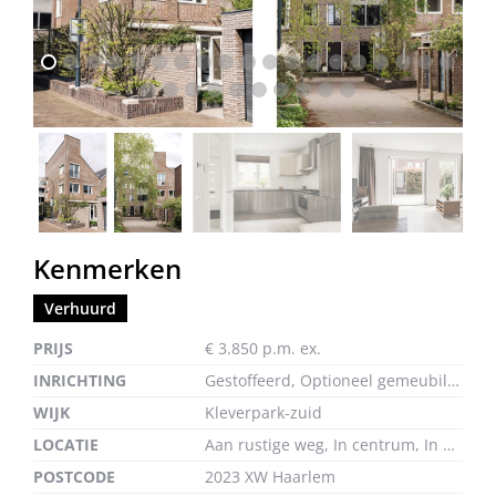
vorige
volg
Kenmerken
Verhuurd
PRIJS
€ 3.850 p.m. ex.
INRICHTING
Gestoffeerd, Optioneel gemeubileerd
WIJK
Kleverpark-zuid
LOCATIE
Aan rustige weg, In centrum, In woonwijk
POSTCODE
2023 XW Haarlem