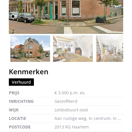
vorige
volg
Kenmerken
Verhuurd
PRIJS
€ 3.000 p.m. ex.
INRICHTING
Gestoffeerd
WIJK
Leidsebuurt-oost
LOCATIE
Aan rustige weg, In centrum, In woonwijk
POSTCODE
2013 RG Haarlem