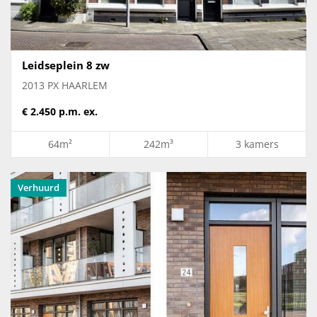
Leidseplein 8 zw
2013 PX HAARLEM
€ 2.450 p.m. ex.
64m²
242m³
3 kamers
Verhuurd