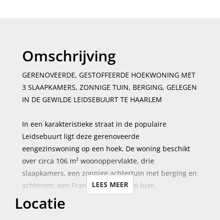
Omschrijving
GERENOVEERDE, GESTOFFEERDE HOEKWONING MET
3 SLAAPKAMERS, ZONNIGE TUIN, BERGING, GELEGEN
IN DE GEWILDE LEIDSEBUURT TE HAARLEM
In een karakteristieke straat in de populaire
Leidsebuurt ligt deze gerenoveerde
eengezinswoning op een hoek. De woning beschikt
over circa 106 m² woonoppervlakte, drie
slaapkamers, een zonnige achtertuin met berging en
LEES MEER
achterom, een Frans balkon en een luxe,
Locatie
gloednieuwe keuken. De ligging is ideaal: op
loopafstand van het centrum van Haarlem, in de