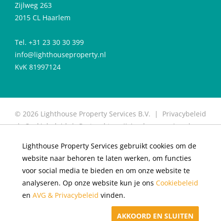
Zijlweg 263
2015 CL Haarlem
Tel. +31 23 30 30 399
info@lighthouseproperty.nl
KvK 81997124
© 2026 Lighthouse Property Services B.V. |
Privacybeleid
|
Cookiebeleid
|
Protocol toewijzing huurwoning
|
Protocol for allocation of rental properties
|
Website
Lighthouse Property Services gebruikt cookies om de
door OGonline
website naar behoren te laten werken, om functies
×
Huren in De Meester
voor social media te bieden en om onze website te
analyseren. Op onze website kun je ons
Cookiebeleid
Appartementen in Haarlem
en
AVG & Privacybeleid
vinden.
SCHRIJF U NU IN!
AKKOORD EN SLUITEN