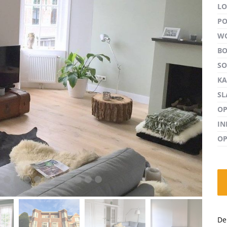
LO
PO
W
B
volgen
S
KA
SL
OP
I
OP
De