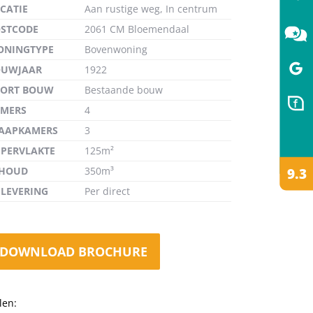
CATIE
Aan rustige weg, In centrum
STCODE
2061 CM Bloemendaal
ONINGTYPE
Bovenwoning
OUWJAAR
1922
de
OORT BOUW
Bestaande bouw
MERS
4
AAPKAMERS
3
PERVLAKTE
125m²
NHOUD
350m³
LEVERING
Per direct
DOWNLOAD BROCHURE
len: