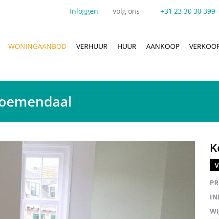
Inloggen
volg ons
+31 23 30 30 399
WONINGAANBOD
VERHUUR
HUUR
AANKOOP
VERKOO
loemendaal
K
V
Vergro
PR
IN
WI