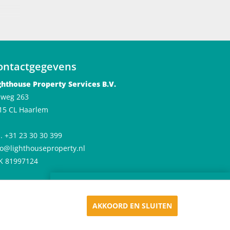
s),
ontactgegevens
 voor
ghthouse Property Services B.V.
e,
jlweg 263
15 CL Haarlem
l. +31 23 30 30 399
fo@lighthouseproperty.nl
K 81997124
×
Huren in De Meester
eid –
Appartementen in Haarlem
AKKOORD EN SLUITEN