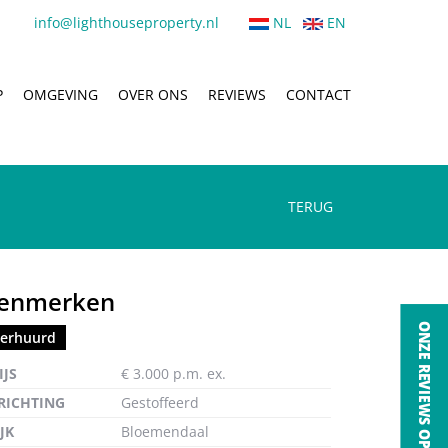
info@lighthouseproperty.nl
NL
EN
P
OMGEVING
OVER ONS
REVIEWS
CONTACT
TERUG
enmerken
erhuurd
ten
IJS
€ 3.000 p.m. ex.
RICHTING
Gestoffeerd
JK
Bloemendaal