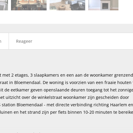
volge
n
Reageer
ent met 2 etages, 3 slaapkamers en een aan de woonkamer grenzen
traat in Bloemendaal. De woning is voorzien van een fraaie houten 
t de eetkamer geven openslaande deuren toegang tot het zonnig
t uitzicht over de winkelstraat woonkamer zijn gescheiden door
 station Bloemendaal - met directe verbinding richting Haarlem e
uinen en het strand zijn per fiets binnen 10-20 minuten te bereik