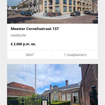
Slaapkamers
GEEN MINIMUM
Meester Cornelisstraat 137
Inrichting
HAARLEM
€ 2.000 p.m. ex.
Gemeubileerd en gestoffeerd
80m²
1 slaapkamers
Gestoffeerd
Meubilering mogelijk
Plaats
Aerdenhout