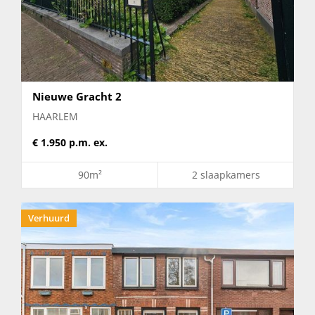
Bennebroek
Bentveld
Bloemendaal
Driehuis
Haarlem
Nieuwe Gracht 2
Heemstede
HAARLEM
Hoofddorp
€ 1.950 p.m. ex.
Nieuw-Vennep
Overveen
90m²
2 slaapkamers
Santpoort-Noord
Santpoort-Zuid
Verhuurd
IJmuiden
Zandvoort
Zwaanshoek