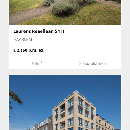
Prijs
Laurens Reaellaan 54 II
HAARLEM
GEEN MINIMUM
€ 2.150 p.m. ex.
GEEN MAXIMUM
90m²
2 slaapkamers
Woningtype
Woonhuis
Appartement