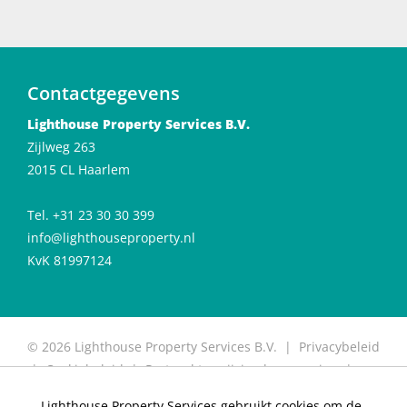
Contactgegevens
Lighthouse Property Services B.V.
Zijlweg 263
2015 CL Haarlem
Tel. +31 23 30 30 399
info@lighthouseproperty.nl
KvK 81997124
© 2026 Lighthouse Property Services B.V. |
Privacybeleid
|
Cookiebeleid
|
Protocol toewijzing huurwoning
|
Protocol for allocation of rental properties
|
Website
Lighthouse Property Services gebruikt cookies om de