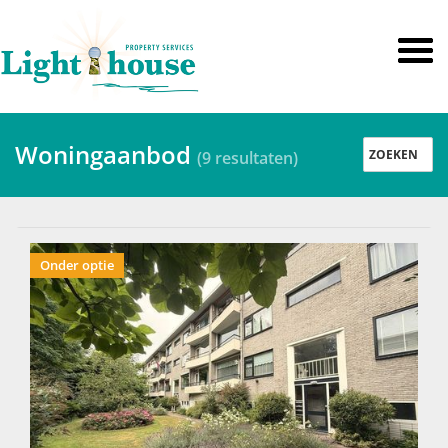
Woningaanbod
ZOEKEN
(
9
resultaten)
Huur / koop
Onder optie
Huur
Koop
Bestaande bouw
Nieuwbouw