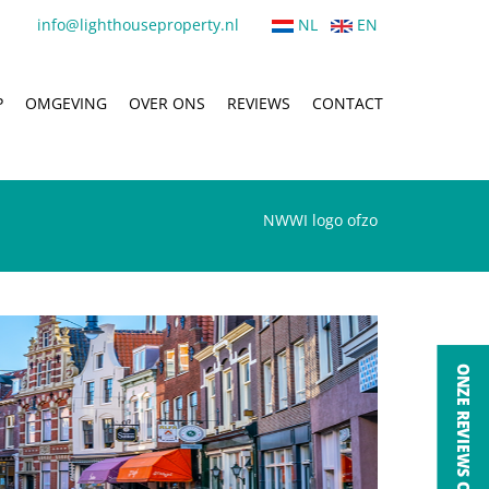
info@lighthouseproperty.nl
NL
EN
P
OMGEVING
OVER ONS
REVIEWS
CONTACT
NWWI logo ofzo