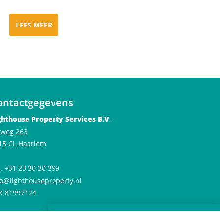
LEES MEER
ontactgegevens
ghthouse Property Services B.V.
jlweg 263
15 CL Haarlem
l. +31 23 30 30 399
fo@lighthouseproperty.nl
K 81997124
×
Huren in De Meester