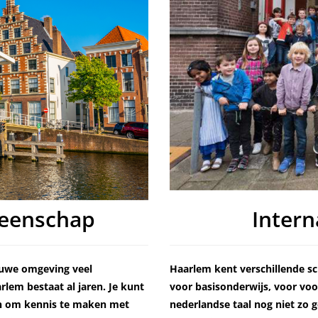
meenschap
Intern
euwe omgeving veel
Haarlem kent verschillende sc
lem bestaat al jaren. Je kunt
voor basisonderwijs, voor vo
en om kennis te maken met
nederlandse taal nog niet zo g