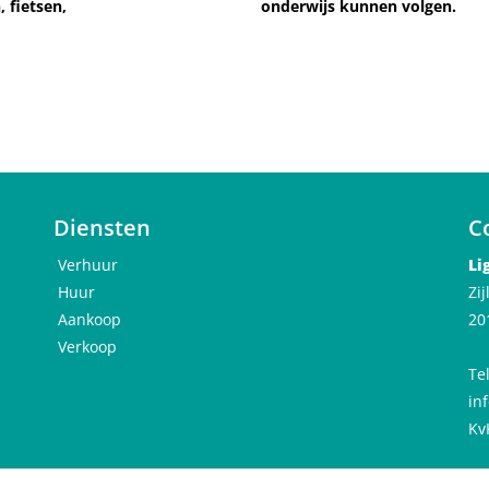
 fietsen,
onderwijs kunnen volgen.
Diensten
C
Verhuur
Li
Huur
Zi
Aankoop
20
Verkoop
Te
in
Kv