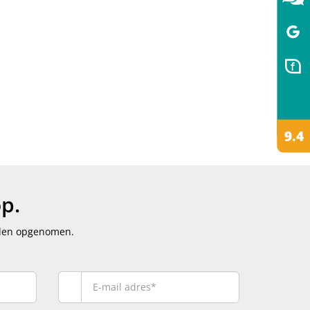
p.
rden opgenomen.