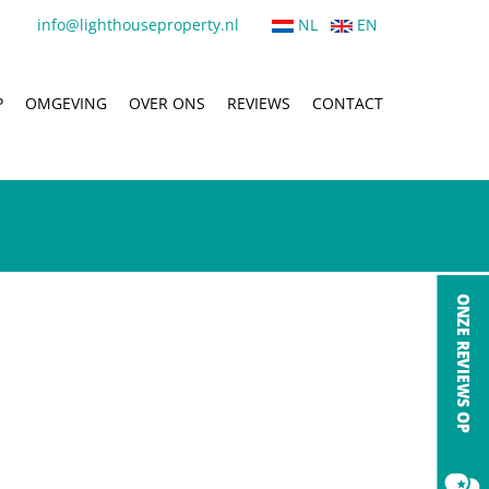
info@lighthouseproperty.nl
NL
EN
P
OMGEVING
OVER ONS
REVIEWS
CONTACT