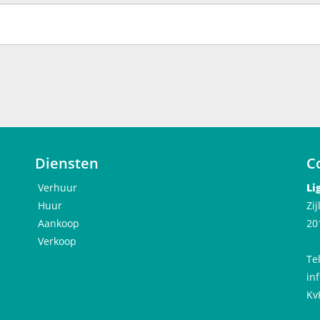
Diensten
C
Verhuur
Li
Huur
Zi
Aankoop
20
Verkoop
Te
in
Kv