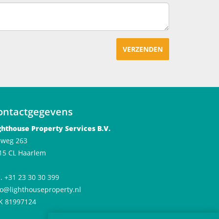
VERZENDEN
ontactgegevens
ghthouse Property Services B.V.
jlweg 263
15 CL Haarlem
l. +31 23 30 30 399
fo@lighthouseproperty.nl
K 81997124