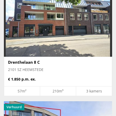
Drenthelaan 8 C
2101 SZ HEEMSTEDE
€ 1.850 p.m. ex.
57m²
210m³
3 kamers
Verhuurd