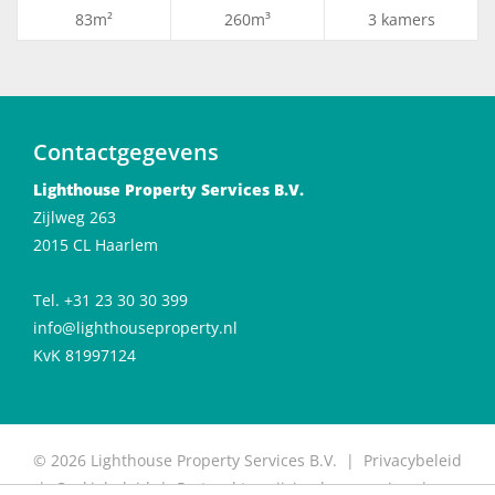
83m²
260m³
3 kamers
Contactgegevens
Lighthouse Property Services B.V.
Zijlweg 263
2015 CL Haarlem
Tel. +31 23 30 30 399
info@lighthouseproperty.nl
KvK 81997124
© 2026 Lighthouse Property Services B.V. |
Privacybeleid
|
Cookiebeleid
|
Protocol toewijzing huurwoning
|