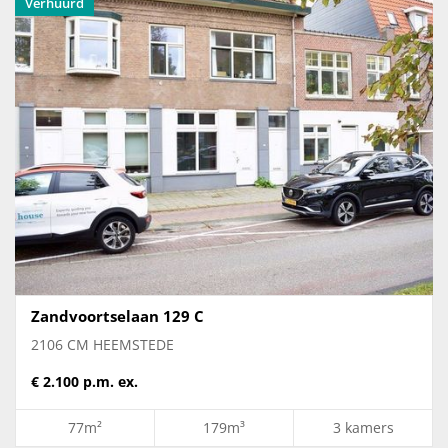
Verhuurd
Zandvoortselaan 129 C
2106 CM HEEMSTEDE
€ 2.100 p.m. ex.
77m²
179m³
3 kamers