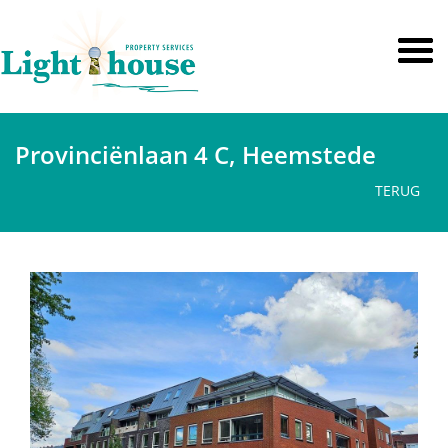
Provinciënlaan 4 C, Heemstede
TERUG
vorige
volge