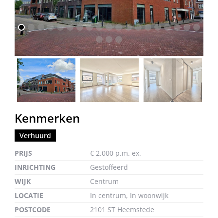
vorige
volg
Kenmerken
Verhuurd
PRIJS
€ 2.000 p.m. ex.
INRICHTING
Gestoffeerd
WIJK
Centrum
LOCATIE
In centrum, In woonwijk
POSTCODE
2101 ST Heemstede