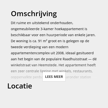
Omschrijving
Dit ruime en uitstekend onderhouden,
ongemeubileerde 3-kamer hoekappartement is
beschikbaar voor een huurperiode van enkele jaren.
De woning is ca. 91 m² groot en is gelegen op de
tweede verdieping van een modern
appartementencomplex uit 2008, ideaal gesitueerd
aan het begin van de populaire Raadhuisstraat — dé
winkelstraat van Heemstede. Het appartement heeft
een zeer centrale ligging met winkels, restaurants,
LEES MEER
ooppervalkte penbaar vervoer, waaronder station
Locatie
Heemstede-Aerdenhout, en de prachtige
wandelbossen van Groenendaal op korte afstand.
Amsterdam en Schiphol zijn binnen circa 20
autominuten bereikbaar.