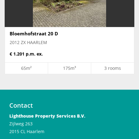
Bloemhofstraat 20 D
2012 ZX HAARLEM
€ 1.201 p.m. ex.
65m²
175m³
3 rooms
Contact
Lighthouse Property Services B.V.
Zijlweg 263
2015 CL Haarlem