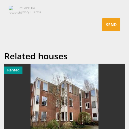
reCAPTCHA
Privacy
•
Terms
SEND
Related houses
Rented