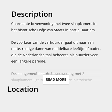
Description
Charmante bovenwoning met twee slaapkamers in
het historische Hofje van Staats in hartje Haarlem.
De voorkeur van de verhuurder gaat uit naar een
nette, rustige dame van middelbare leeftijd of ouder,
die de Nederlandse taal beheerst, als huurder voor
een langere periode.
Deze ongemeubileerde bovenwoning met 2
READ MORE
slaapkamers ligt in het pittoreske en historische
Location
Hofje van Staats, een van de meest geliefde
verborgen pareltjes van Haarlem. Deze unieke
woning, met een perfecte mix van traditioneel
karakter en modern comfort, is ideaal voor een
alleenstaande die op zoek is naar rust en charme in