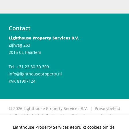
Contact
Lighthouse Property Services B.V.
Zijlweg 263
2015 CL Haarlem
Tel. +31 23 30 30 399
info@lighthouseproperty.nl
KvK 81997124
© 2026 Lighthouse Property Services B.V. |
Privacybeleid
|
Cookiebeleid
|
Protocol toewijzing huurwoning
|
Protocol for allocation of rental properties
|
Website
Lighthouse Property Services gebruikt cookies om de