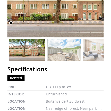
previous
next
previous
next
Specifications
Rented
PRICE
€ 3.000 p.m. ex.
INTERIOR
Unfurnished
LOCATION
Buitenveldert Zuidwest
LOCATION
Near edge of forest, Near park, In residental area