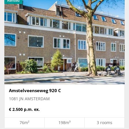
Rented
Amstelveenseweg 920 C
1081 JN AMSTERDAM
€ 2.500 p.m. ex.
76m²
198m³
3 rooms